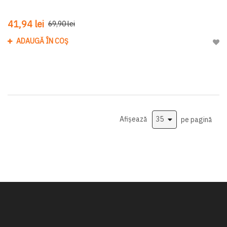
41,94 lei
69,90 lei
ADAUGĂ ÎN COȘ
Adau
Afișează
pe pagină