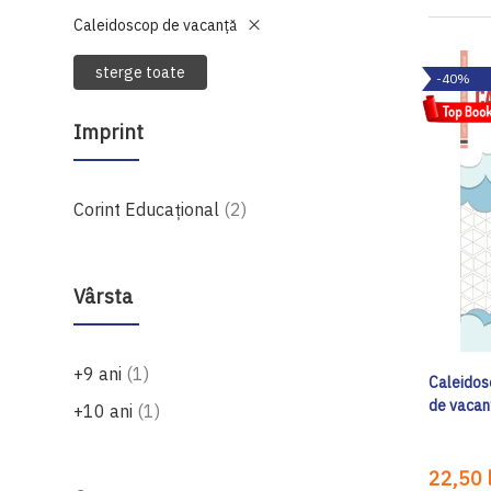
Caleidoscop de vacanţă
sterge toate
-40%
Imprint
produse
Corint Educaţional
2
Vârsta
produs
+9 ani
1
Caleidosc
de vacan
produs
+10 ani
1
22,50 l