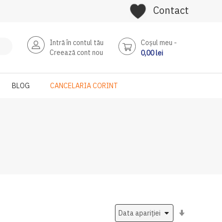
Contact
Intră în contul tău
Coşul meu
Creează cont nou
0,00 lei
BLOG
CANCELARIA CORINT
Setati
ascendent