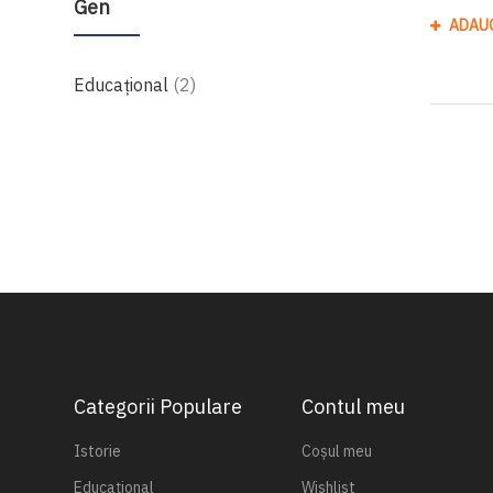
Gen
ADAU
produse
Educațional
2
Categorii Populare
Contul meu
Istorie
Coșul meu
Educațional
Wishlist