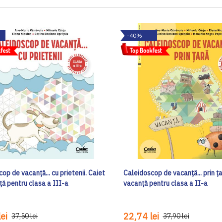
-40%
op de vacanță... cu prietenii. Caiet
Caleidoscop de vacanță... prin ța
ţă pentru clasa a III-a
vacanță pentru clasa a II-a
ei
22,74 lei
37,50 lei
37,90 lei