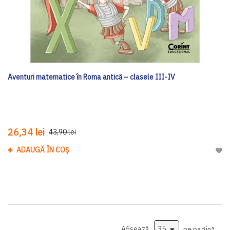
Aventuri matematice în Roma antică – clasele III-IV
26,34 lei
43,90 lei
ADAUGĂ ÎN COȘ
Adau
Afișează
pe pagină