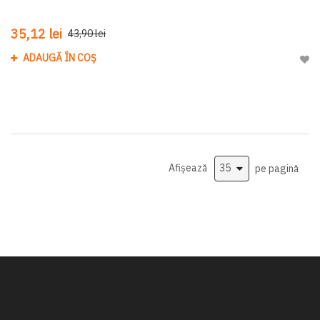
35,12 lei
43,90 lei
ADAUGĂ ÎN COȘ
Adau
Afișează
pe pagină