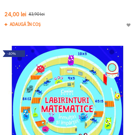
24,00 lei
43,90 lei
ADAUGĂ ÎN COȘ
Adau
-40%