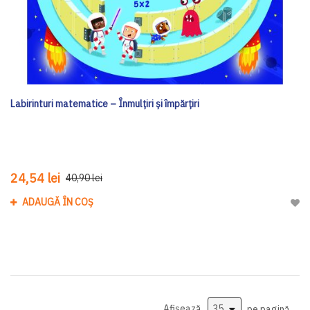
Labirinturi matematice – Înmulțiri și împărțiri
24,54 lei
40,90 lei
ADAUGĂ ÎN COȘ
Adau
Afișează
pe pagină