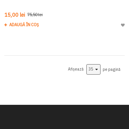
15,00 lei
75,50 lei
ADAUGĂ ÎN COȘ
Adau
Afișează
pe pagină