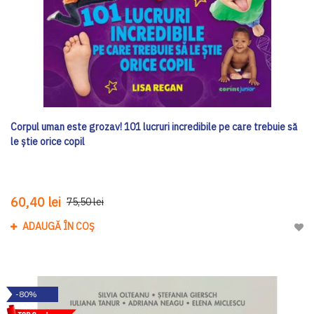
Corpul uman este grozav! 101 lucruri incredibile pe care trebuie să
le știe orice copil
60,40 lei
75,50 lei
ADAUGĂ ÎN COȘ
Adau
-80%