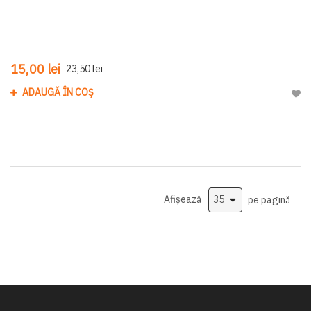
15,00 lei
23,50 lei
ADAUGĂ ÎN COȘ
Adau
Afișează
pe pagină