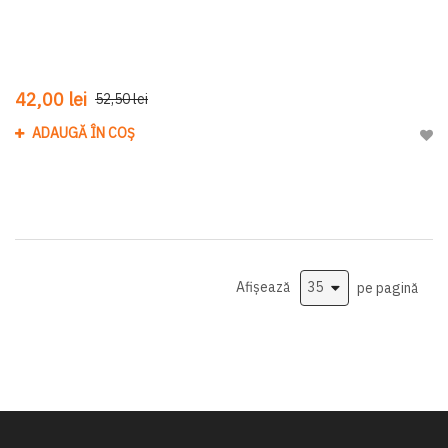
42,00 lei
52,50 lei
ADAUGĂ ÎN COȘ
Adau
Afișează
pe pagină