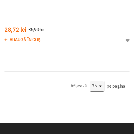
28,72 lei
35,90 lei
ADAUGĂ ÎN COȘ
Adau
Afișează
pe pagină