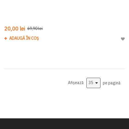
20,00 lei
69,90 lei
ADAUGĂ ÎN COȘ
Adau
Afișează
pe pagină