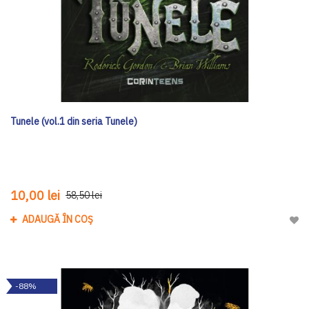
Tunele (vol.1 din seria Tunele)
10,00 lei
58,50 lei
ADAUGĂ ÎN COȘ
Adau
-88%