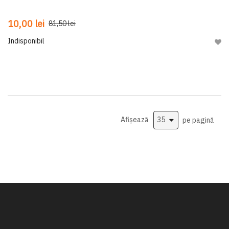
10,00 lei
81,50 lei
Indisponibil
Adau
Afișează
pe pagină