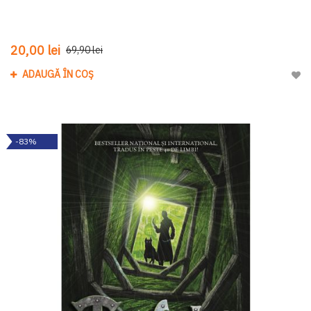
20,00 lei
69,90 lei
ADAUGĂ ÎN COȘ
Adau
-83%