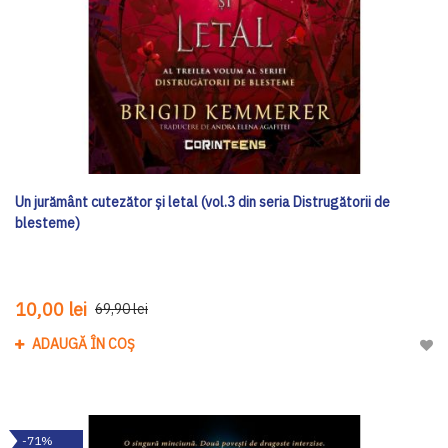
Un jurământ cutezător și letal (vol.3 din seria Distrugătorii de
blesteme)
10,00 lei
69,90 lei
ADAUGĂ ÎN COȘ
Adau
-71%