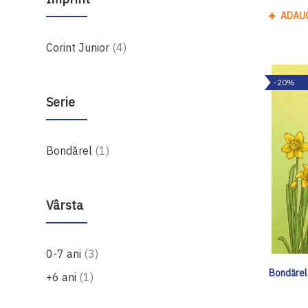
ADAU
produse
Corint Junior
4
-20%
Serie
produs
Bondărel
1
Vârsta
produse
0-7 ani
3
Bondărel
produs
+6 ani
1