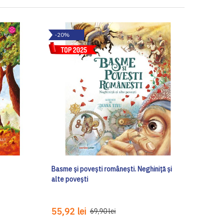
-20%
Basme și povești românești. Neghiniță și
alte povești
55,92 lei
69,90 lei