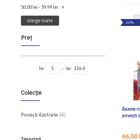
50,00 lei - 59,99 lei
sterge toate
-20%
Preţ
lei
-
lei
Colecție
Basme ro
produse
Povești ilustrate
4
povești c
66,00 l
Imprint