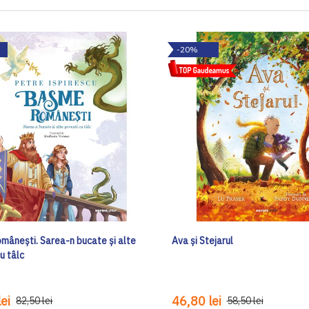
-20%
mânești. Sarea-n bucate și alte
Ava și Stejarul
u tâlc
ei
46,80 lei
82,50 lei
58,50 lei