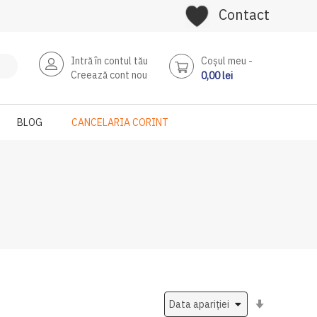
Contact
Intră în contul tău
Coşul meu
Creează cont nou
0,00 lei
BLOG
CANCELARIA CORINT
Setati
ascendent