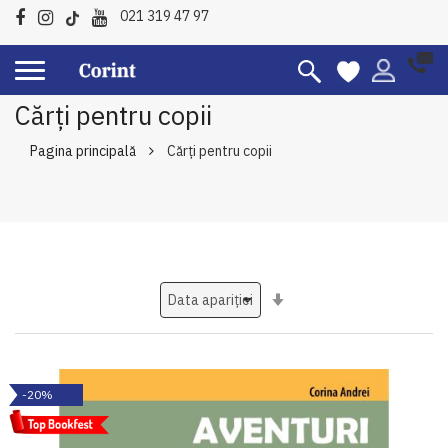
021 319 47 97
Cărți pentru copii
Pagina principală
Cărți pentru copii
Setati
ascendent
-20%