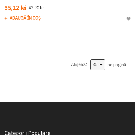
35,12 lei
43,90 lei
ADAUGĂ ÎN COȘ
Adau
Afișează
pe pagină
Categorii Populare