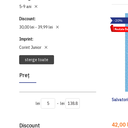
5-9 ani
Discount
-20%
30,00 lei - 39,99 lei
Imprint
Corint Junior
sterge toate
Preţ
Salvatorii
lei
-
lei
42,00 l
Discount