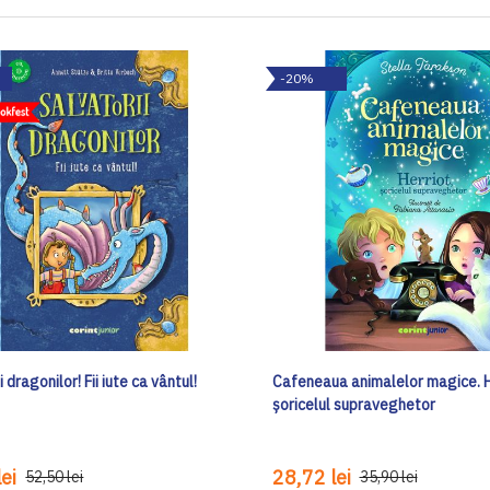
-20%
 dragonilor! Fii iute ca vântul!
Cafeneaua animalelor magice. H
șoricelul supraveghetor
ei
28,72 lei
52,50 lei
35,90 lei