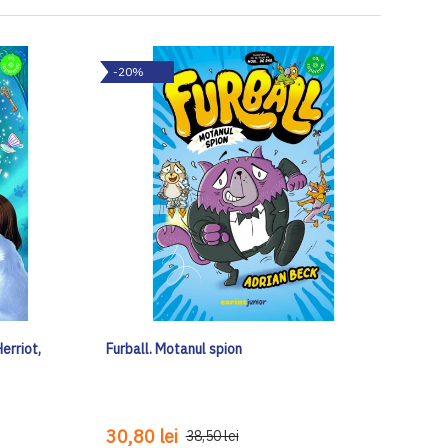
-20%
erriot,
Furball. Motanul spion
30,80 lei
38,50 lei