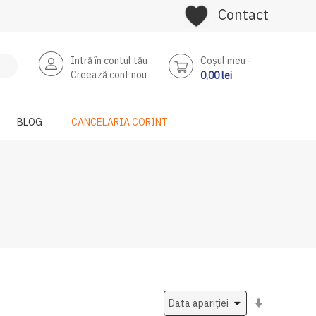
Contact
Intră în contul tău
Coşul meu
Creează cont nou
0,00 lei
BLOG
CANCELARIA CORINT
Setati
ascendent