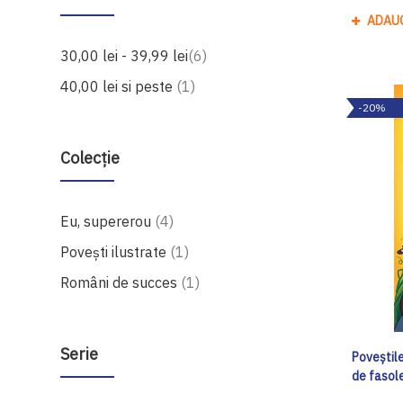
ADAU
produse
30,00 lei
-
39,99 lei
6
produs
40,00 lei
si peste
1
-20%
Colecție
produse
Eu, supererou
4
produs
Povești ilustrate
1
produs
Români de succes
1
Serie
Poveștile
de fasol