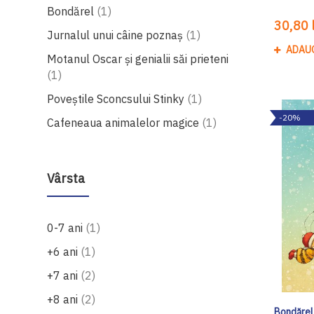
produs
Bondărel
1
30,80 l
produs
Jurnalul unui câine poznaș
1
ADAU
Motanul Oscar și genialii săi prieteni
produs
1
produs
Poveștile Sconcsului Stinky
1
-20%
produs
Cafeneaua animalelor magice
1
Vârsta
produs
0-7 ani
1
produs
+6 ani
1
produse
+7 ani
2
produse
+8 ani
2
Bondărel ș