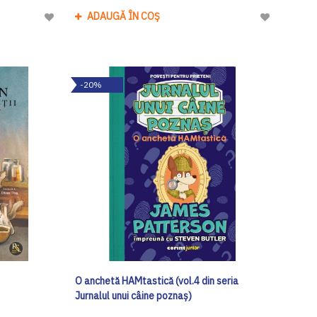
ADAUGĂ ÎN COȘ
Adaugă
Adaugă
la
la
Lista
Lista
de
de
-20%
Dorinte
Dorinte
O anchetă HAMtastică (vol.4 din seria
Jurnalul unui câine poznaș)