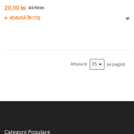
20,00 lei
43,90 lei
ADAUGĂ ÎN COȘ
Adau
Afișează
pe pagină
Categorii Populare