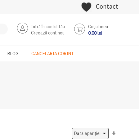
Contact
Intră în contul tău
Coşul meu
Creează cont nou
0,00 lei
BLOG
CANCELARIA CORINT
Setati
ascendent