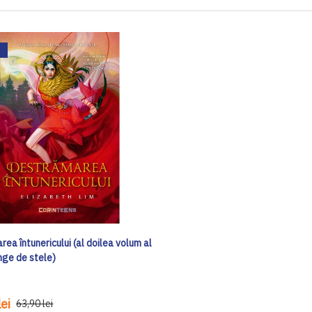
ea întunericului (al doilea volum al
nge de stele)
ei
63,90 lei