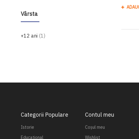
ADAU
Vârsta
produs
+12 ani
1
Categorii Populare
Contul meu
Istorie
Coșul meu
Educațional
Wishlist