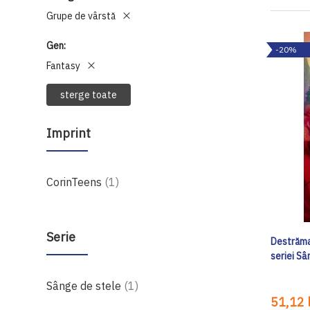
Grupe de vârstă
Gen
-20%
Fantasy
sterge toate
Imprint
produs
CorinTeens
1
Serie
Destrămar
seriei Sâ
produs
Sânge de stele
1
51,12 l