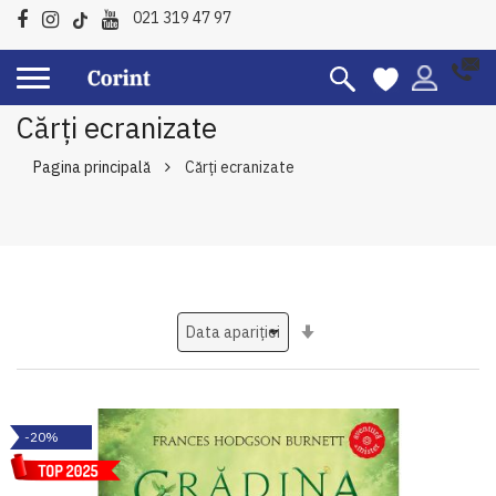
021 319 47 97
Cărți ecranizate
Pagina principală
Cărți ecranizate
Setati
ascendent
-20%