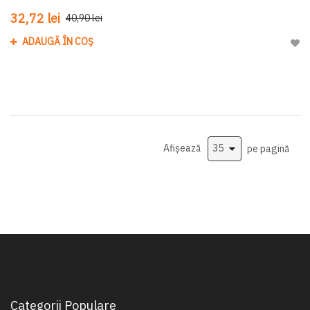
32,72 lei
40,90 lei
ADAUGĂ ÎN COȘ
Adau
Afișează
pe pagină
Categorii Populare