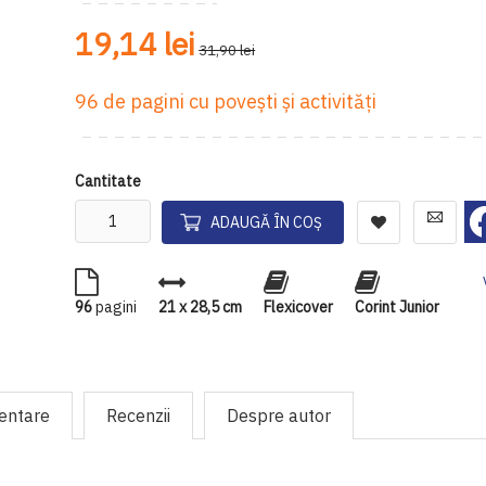
19,14 lei
31,90 lei
96 de pagini cu poveşti şi activităţi
Cantitate
ADAUGĂ ÎN COȘ
96
pagini
21 x 28,5 cm
Flexicover
Corint Junior
mentare
Recenzii
Despre autor