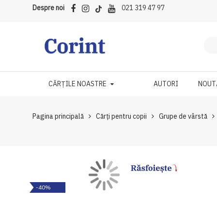
Despre noi
021 319 47 97
CĂRȚILE NOASTRE
AUTORI
NOUT
Pagina principală
Cărți pentru copii
Grupe de vârstă
Skip
Skip
-40%
to
to
the
the
end
beginning