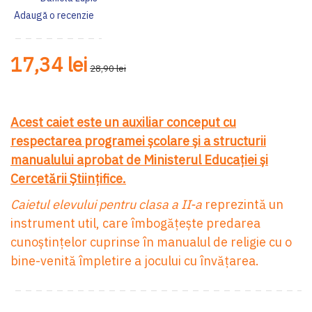
Adaugă o recenzie
17,34 lei
28,90 lei
Acest caiet este un auxiliar conceput cu
respectarea programei şcolare şi a structurii
manualului aprobat de Ministerul Educaţiei şi
Cercetării Ştiinţifice.
Caietul elevului pentru clasa a II-a
reprezintă un
instrument util, care îmbogăţeşte predarea
cunoştinţelor cuprinse în manualul de religie cu o
bine-venită împletire a jocului cu învăţarea.