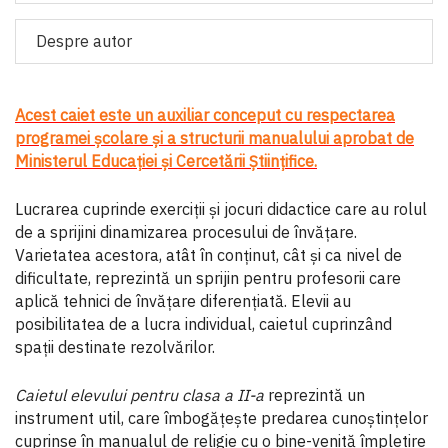
Despre autor
Acest caiet este un auxiliar conceput cu respectarea
programei şcolare şi a structurii manualului aprobat de
Ministerul Educaţiei şi Cercetării Ştiinţifice.
Lucrarea cuprinde exerciţii şi jocuri didactice care au rolul
de a sprijini dinamizarea procesului de învăţare.
Varietatea acestora, atât în conţinut, cât şi ca nivel de
dificultate, reprezintă un sprijin pentru profesorii care
aplică tehnici de învăţare diferenţiată. Elevii au
posibilitatea de a lucra individual, caietul cuprinzând
spaţii destinate rezolvărilor.
Caietul elevului pentru clasa a II-a
reprezintă un
instrument util, care îmbogăţeşte predarea cunoştinţelor
cuprinse în manualul de religie cu o bine-venită împletire