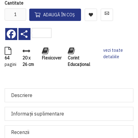
Cantitate
ADAUGĂ ÎN COȘ
Facebook
Share
vezi toate
detaliile
64
20 x
Flexicover
Corint
pagini
26 cm
Educaţional
Descriere
Informaţii suplimentare
Recenzii