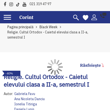
021 319 47 97
Pagina principală
Black Week
Religie. Cultul Ortodox - Caietul elevului clasa a II-a,
semestrul I
Skip
Sk
-40%
to
to
Religie. Cultul Ortodox - Caietul
the
th
elevului clasa a II-a, semestrul I
end
be
of
of
Autor:
Gabriela Favu
the
th
Ana Nicoleta Danciu
images
im
Ionelia Titiriga
gallery
ga
Daniela Lupis