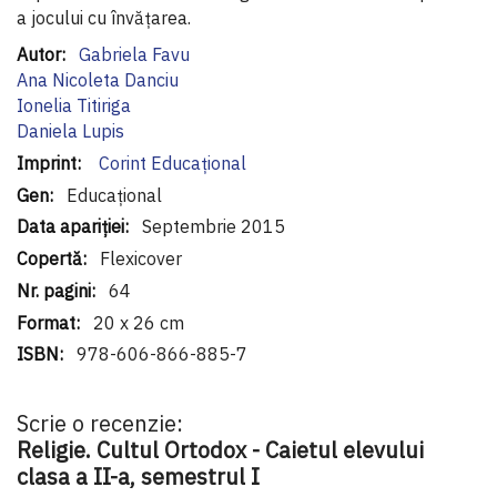
a jocului cu învăţarea.
Informaţii
Gabriela Favu
suplimentare
Ana Nicoleta Danciu
Ionelia Titiriga
Daniela Lupis
Corint Educaţional
Educațional
Septembrie 2015
Flexicover
64
20 x 26 cm
978-606-866-885-7
Scrie o recenzie:
Religie. Cultul Ortodox - Caietul elevului
clasa a II-a, semestrul I