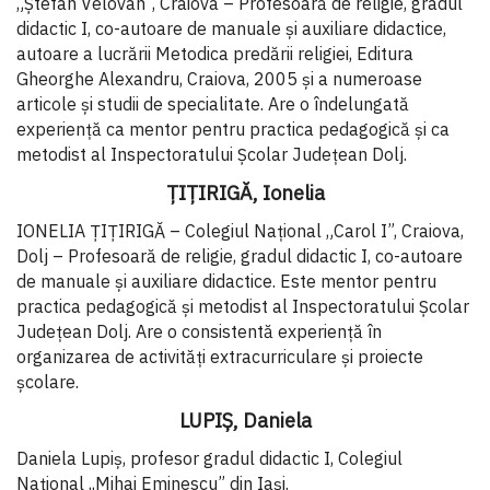
„Ștefan Velovan”, Craiova –
Profesoară de religie, gradul
didactic I, co-autoare de manuale și auxiliare didactice,
autoare a lucrării Metodica predării religiei, Editura
Gheorghe Alexandru, Craiova, 2005 și a numeroase
articole și studii de specialitate. Are o îndelungată
experiență ca mentor pentru practica pedagogică și ca
metodist al Inspectoratului Școlar Județean Dolj.
ȚIȚIRIGĂ, Ionelia
IONELIA ȚIȚIRIGĂ – Colegiul Național „Carol I”, Craiova,
Dolj –
Profesoară de religie, gradul didactic I, co-autoare
de manuale și auxiliare didactice. Este mentor pentru
practica pedagogică și metodist al Inspectoratului Școlar
Județean Dolj. Are o consistentă experiență în
organizarea de activități extracurriculare și proiecte
școlare.
LUPIŞ, Daniela
Daniela Lupiş, profesor gradul didactic I, Colegiul
Naţional ,,Mihai Eminescu” din Iaşi.