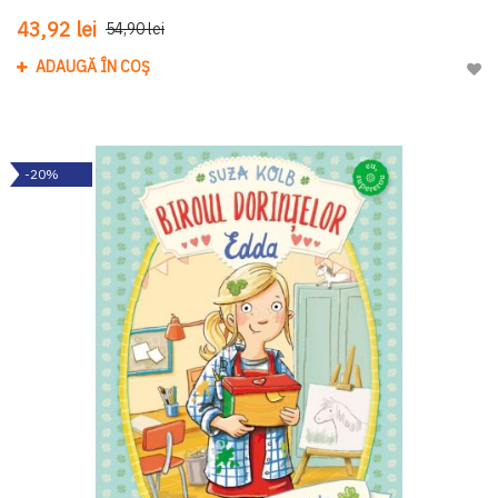
43,92 lei
54,90 lei
ADAUGĂ ÎN COȘ
Adau
-20%