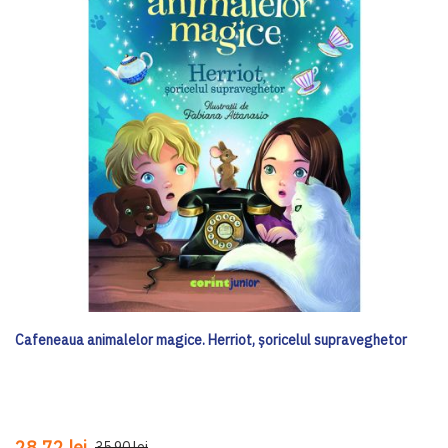
Cafeneaua animalelor magice. Herriot, șoricelul supraveghetor
28,72 lei
35,90 lei