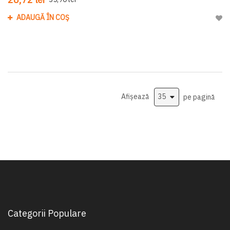
ADAUGĂ ÎN COȘ
Adau
Afișează
pe pagină
Categorii Populare