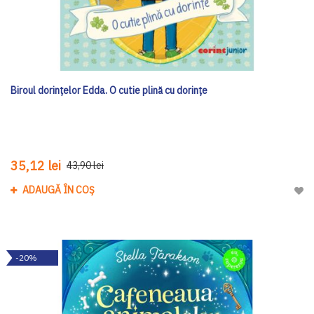
Biroul dorințelor Edda. O cutie plină cu dorințe
35,12 lei
43,90 lei
ADAUGĂ ÎN COȘ
Adau
-20%