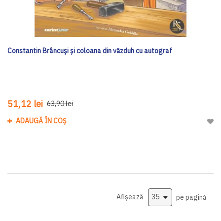
Constantin Brâncuși și coloana din văzduh cu autograf
51,12 lei
63,90 lei
ADAUGĂ ÎN COȘ
Adau
Afișează
pe pagină