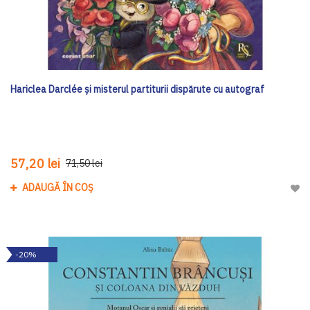
Hariclea Darclée și misterul partiturii dispărute cu autograf
57,20 lei
71,50 lei
ADAUGĂ ÎN COȘ
Adau
-20%