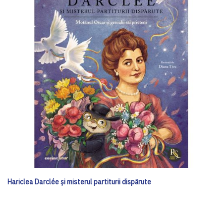
Hariclea Darclée și misterul partiturii dispărute