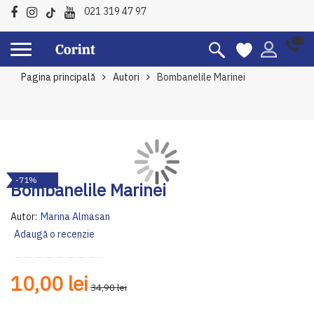
021 319 47 97
Pagina principală
Autori
Bombanelile Marinei
Skip
Sk
-71%
to
to
Bombanelile Marinei
the
th
end
be
Autor:
Marina Almasan
of
of
Adaugă o recenzie
the
th
images
im
gallery
ga
10,00 lei
34,90 lei