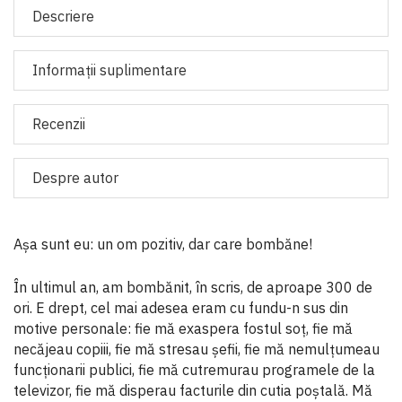
Descriere
Informaţii suplimentare
Recenzii
Despre autor
Aşa sunt eu: un om pozitiv, dar care bombăne!
În ultimul an, am bombănit, în scris, de aproape 300 de
ori. E drept, cel mai adesea eram cu fundu-n sus din
motive personale: fie mă exaspera fostul soţ, fie mă
necăjeau copiii, fie mă stresau şefii, fie mă nemulţumeau
funcţionarii publici, fie mă cutremurau programele de la
televizor, fie mă disperau facturile din cutia poştală. Mă