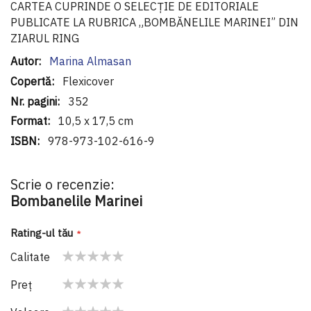
CARTEA CUPRINDE O SELECŢIE DE EDITORIALE
PUBLICATE LA RUBRICA „BOMBĂNELILE MARINEI” DIN
ZIARUL RING
Informaţii
Marina Almasan
suplimentare
Flexicover
352
10,5 x 17,5 cm
978-973-102-616-9
Scrie o recenzie:
Bombanelile Marinei
Rating-ul tău
Calitate
1
2
3
4
5
Preţ
star
stars
stars
stars
stars
1
2
3
4
5