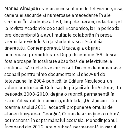
Marina Almășan
este un cunoscut om de televiziune, însă
cariera ei ascunde şi numeroase antecedente în ale
scrisului. În studenţie a fost, timp de trei ani, redactor-şef
la revista Academiei de Studii Economice, iar în perioada
pre-decembristă a avut multiple colaborări în presa
vremii, la revistele Viaţa studenţească, Scânteia
tineretului, Contemporanul, Urzica, şi a obţinut
numeroase premii literare. După decembrie ՚89, deşi a
fost aproape în totalitate absorbită de televiziune, a
continuat să cocheteze cu scrisul. Dincolo de numeroase
scenarii pentru filme documentare şi show-uri de
televiziune, în 2004 publică, la Editura Niculescu, un
volum pentru copii: Cele şapte păţanii ale lui Victoraş. În
perioada 2008-2010, deţine o rubrică permanentă în
ziarul Adevărul de duminică, intitulată „Destăinuiri”. Din
toamna anului 2011, acceptă propunerea omului de
afaceri timişorean Georgică Cornu de a susţine o rubrică
permanentă în săptămânalul acestuia, Mehedinţeanul.
Începând din 2012, are o rubrică permanentă în ziarul