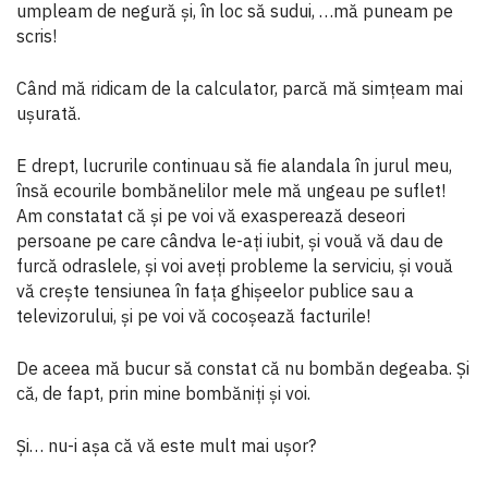
umpleam de negură şi, în loc să sudui, …mă puneam pe
scris!
Când mă ridicam de la calculator, parcă mă simţeam mai
uşurată.
E drept, lucrurile continuau să fie alandala în jurul meu,
însă ecourile bombănelilor mele mă ungeau pe suflet!
Am constatat că şi pe voi vă exasperează deseori
persoane pe care cândva le-aţi iubit, şi vouă vă dau de
furcă odraslele, şi voi aveţi probleme la serviciu, şi vouă
vă creşte tensiunea în faţa ghişeelor publice sau a
televizorului, şi pe voi vă cocoşează facturile!
De aceea mă bucur să constat că nu bombăn degeaba. Şi
că, de fapt, prin mine bombăniţi şi voi.
Şi… nu-i aşa că vă este mult mai uşor?