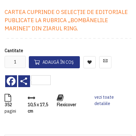
CARTEA CUPRINDE O SELECŢIE DE EDITORIALE
PUBLICATE LA RUBRICA „BOMBĂNELILE
MARINEI” DIN ZIARUL RING.
Cantitate
ADAUGĂ ÎN COȘ
Facebook
Share
vezi toate
detaliile
352
10,5 x 17,5
Flexicover
pagini
cm