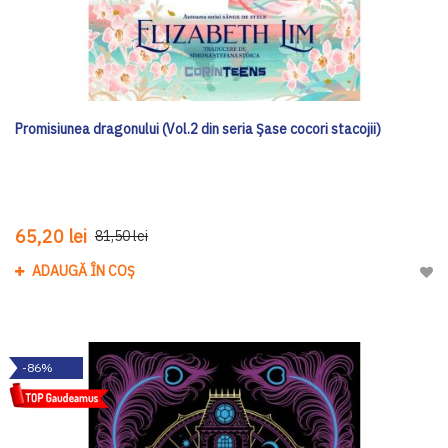
Promisiunea dragonului (Vol.2 din seria Șase cocori stacojii)
65,20 lei
81,50 lei
ADAUGĂ ÎN COȘ
Adau
-86%