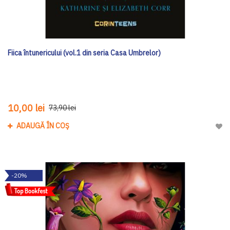
Fiica întunericului (vol.1 din seria Casa Umbrelor)
10,00 lei
73,90 lei
ADAUGĂ ÎN COȘ
Adau
-20%