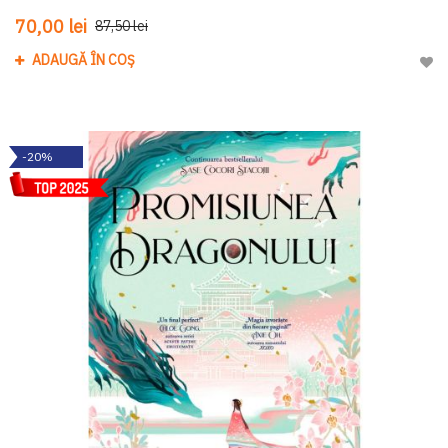
70,00 lei
87,50 lei
ADAUGĂ ÎN COȘ
Adau
-20%