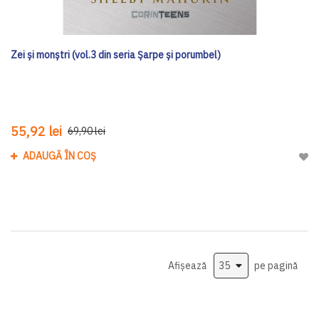
Zei și monștri (vol.3 din seria Șarpe și porumbel)
55,92 lei
69,90 lei
ADAUGĂ ÎN COȘ
Adau
Afișează
pe pagină