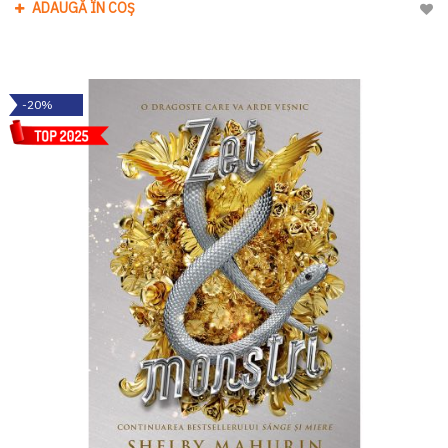
ADAUGĂ ÎN COȘ
Adau
-20%