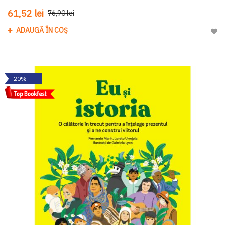
61,52 lei
76,90 lei
ADAUGĂ ÎN COȘ
Adau
-20%