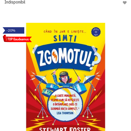
Indisponibil
Adau
-20%