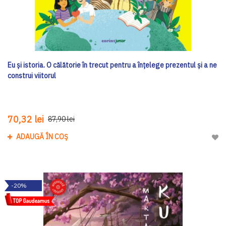
Eu și istoria. O călătorie în trecut pentru a înțelege prezentul și a ne
construi viitorul
70,32 lei
87,90 lei
ADAUGĂ ÎN COȘ
Adau
-20%