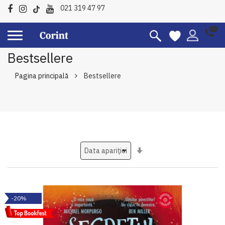
021 319 47 97
Bestsellere
Pagina principală
Bestsellere
Setati
ascendent
-20%