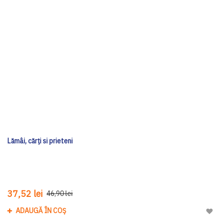
Lămâi, cărți si prieteni
37,52 lei
46,90 lei
ADAUGĂ ÎN COȘ
Adau