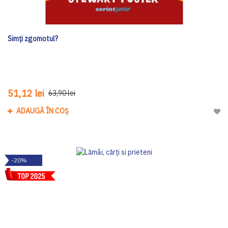
Simți zgomotul?
51,12 lei
63,90 lei
ADAUGĂ ÎN COȘ
Adau
-20%