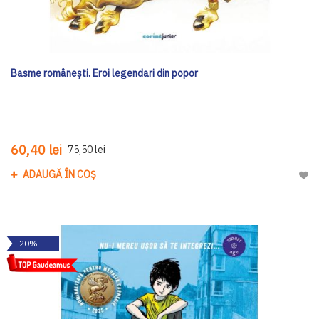
Basme românești. Eroi legendari din popor
60,40 lei
75,50 lei
ADAUGĂ ÎN COȘ
Adau
-20%