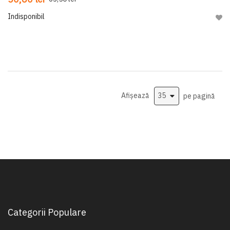
Indisponibil
Adau
Afișează
pe pagină
Categorii Populare