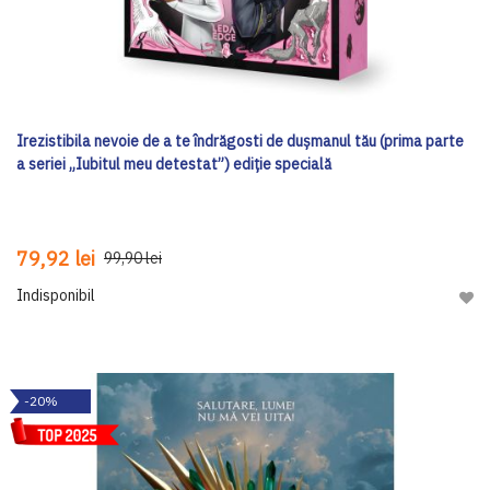
Irezistibila nevoie de a te îndrăgosti de dușmanul tău (prima parte
a seriei „Iubitul meu detestat”) ediţie specială
79,92 lei
99,90 lei
Indisponibil
Adau
-20%