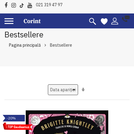
021 319 47 97
Bestsellere
Pagina principală
Bestsellere
Setati
ascendent
-20%