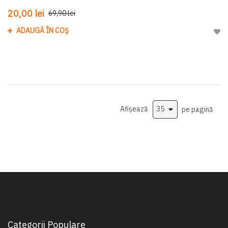
20,00 lei
69,90 lei
ADAUGĂ ÎN COȘ
Adau
Afișează
pe pagină
Categorii Populare