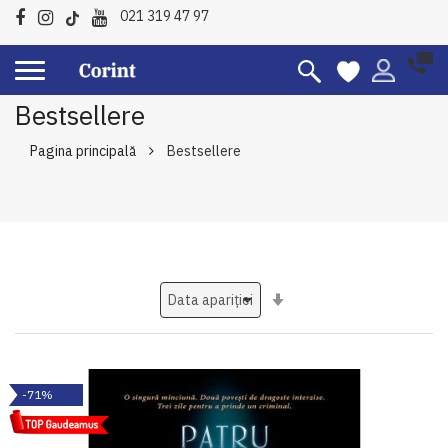
021 319 47 97
Bestsellere
Pagina principală
Bestsellere
Setati
ascendent
-71%