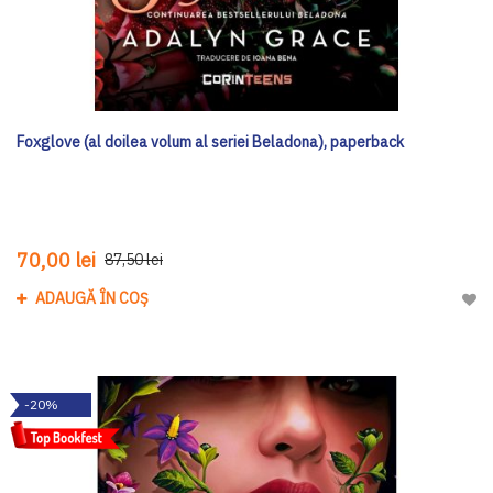
Foxglove (al doilea volum al seriei Beladona), paperback
70,00 lei
87,50 lei
ADAUGĂ ÎN COȘ
Adau
-20%