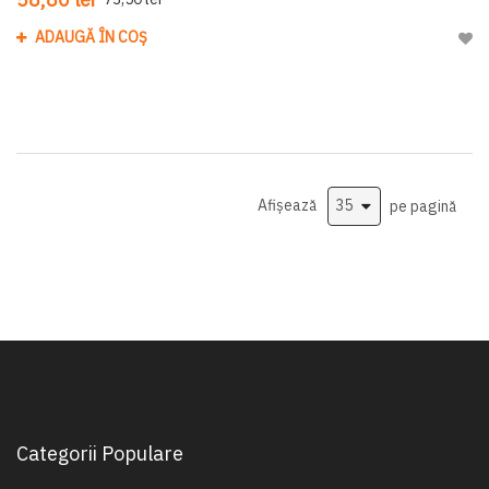
ADAUGĂ ÎN COȘ
Adau
Afișează
pe pagină
Categorii Populare