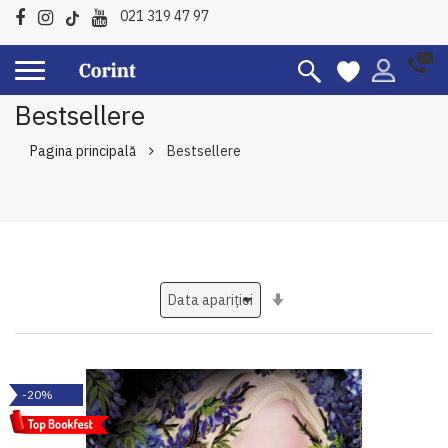
021 319 47 97
Bestsellere
Pagina principală
Bestsellere
Setati
ascendent
-20%