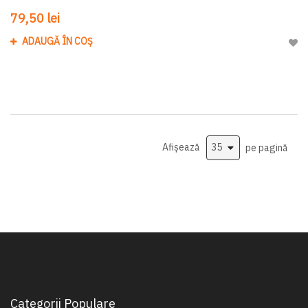
79,50 lei
ADAUGĂ ÎN COȘ
Adau
Afișează
pe pagină
Categorii Populare