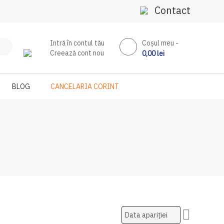
Contact
Intră în contul tău
Coşul meu
Creează cont nou
0,00 lei
BLOG
CANCELARIA CORINT
Setati
ascendent