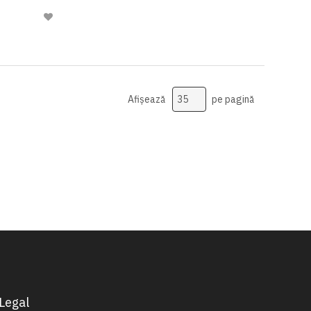
Adaugă
la
Lista
de
Dorinte
Afișează
pe pagină
Legal