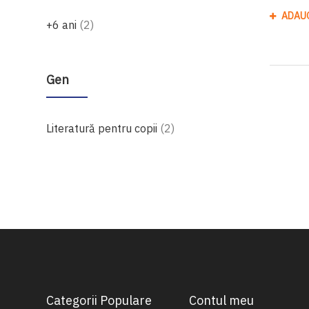
ADAU
produse
+6 ani
2
Gen
produse
Literatură pentru copii
2
Categorii Populare
Contul meu