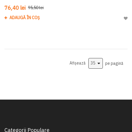
76,40 lei
95,50 lei
ADAUGĂ ÎN COȘ
Adau
Afișează
pe pagină
Categorii Populare