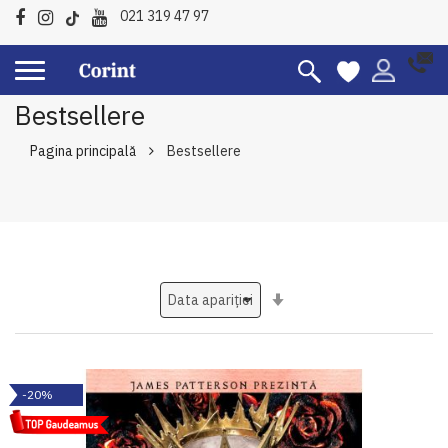
021 319 47 97
Bestsellere
Pagina principală
Bestsellere
Setati
ascendent
-20%