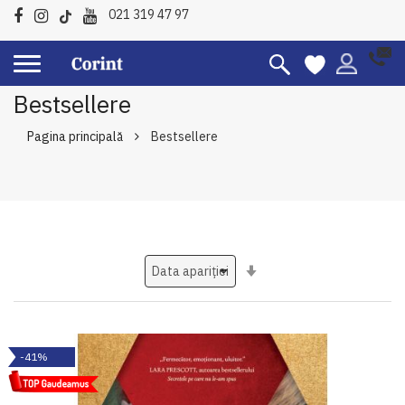
021 319 47 97
Bestsellere
Pagina principală
Bestsellere
Setati
ascendent
-41%