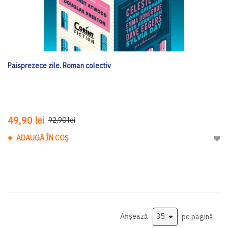
Paisprezece zile. Roman colectiv
49,90 lei
92,90 lei
ADAUGĂ ÎN COȘ
Adau
Afișează
pe pagină