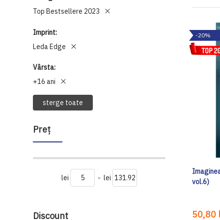
Top Bestsellere 2023
Imprint
-20%
Leda Edge
Vârsta
+16 ani
sterge toate
Preţ
Imaginea
lei
-
lei
vol.6)
50,80 l
Discount