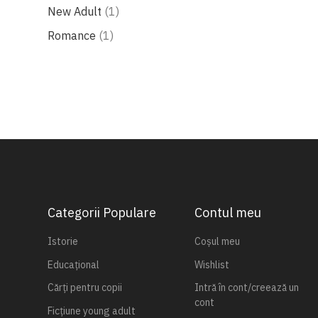
produs
New Adult
1
produs
Romance
1
Categorii Populare
Contul meu
Istorie
Coșul meu
Educațional
Wishlist
Cărți pentru copii
Intră în cont/creează un
cont
Ficțiune young adult