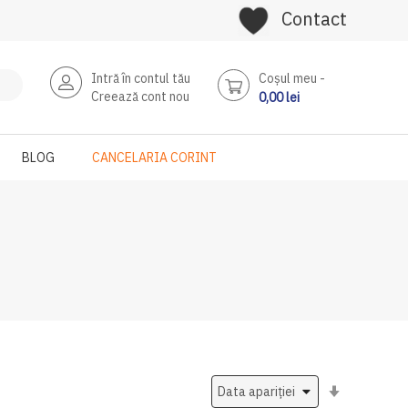
Contact
Intră în contul tău
Coşul meu
Creează cont nou
0,00 lei
BLOG
CANCELARIA CORINT
Setati
ascendent