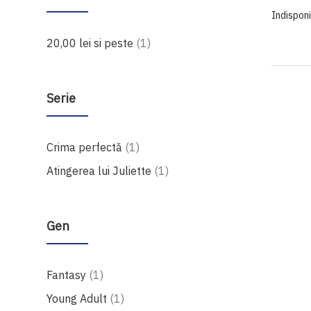
Indisponi
produs
20,00 lei
si peste
1
Serie
produs
Crima perfectă
1
produs
Atingerea lui Juliette
1
Gen
produs
Fantasy
1
produs
Young Adult
1