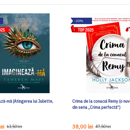
-20%
ză-mă (Atingerea lui Juliette,
Crima de la conacul Remy (o nuv
din seria „Crima perfectă”)
ei
38,00 lei
63,50 lei
47,50 lei