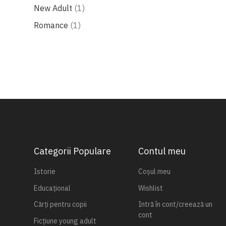
produs
New Adult
1
produs
Romance
1
Categorii Populare
Contul meu
Istorie
Coșul meu
Educațional
Wishlist
Cărți pentru copii
Intră în cont/creează un
cont
Ficțiune young adult