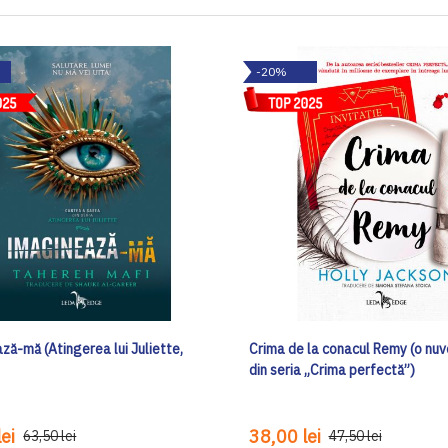
-20%
ză-mă (Atingerea lui Juliette,
Crima de la conacul Remy (o nuv
din seria „Crima perfectă”)
ei
38,00 lei
63,50 lei
47,50 lei