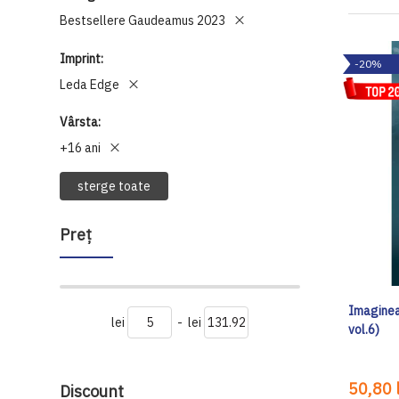
Bestsellere Gaudeamus 2023
Imprint
-20%
Leda Edge
Vârsta
+16 ani
sterge toate
Preţ
Imaginea
lei
-
lei
vol.6)
50,80 l
Discount