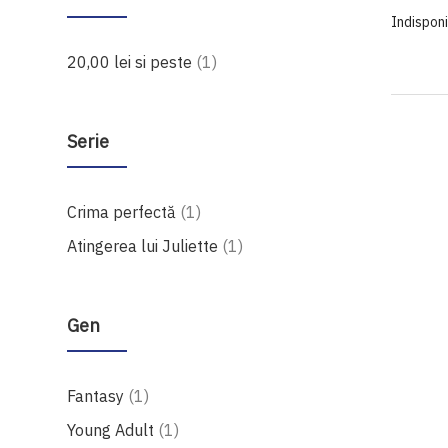
Indisponi
produs
20,00 lei
si peste
1
Serie
produs
Crima perfectă
1
produs
Atingerea lui Juliette
1
Gen
produs
Fantasy
1
produs
Young Adult
1