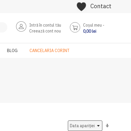
Contact
Intră în contul tău
Coşul meu
Creează cont nou
0,00 lei
BLOG
CANCELARIA CORINT
Setati
ascendent