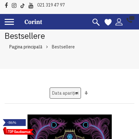
021 319 47 97
Bestsellere
Pagina principală
Bestsellere
Setati
ascendent
-86%