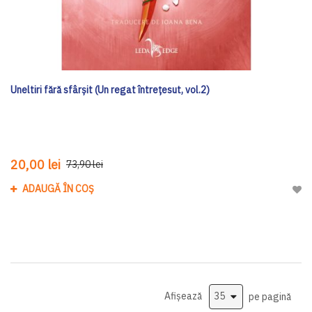
Uneltiri fără sfârșit (Un regat întrețesut, vol.2)
20,00 lei
73,90 lei
ADAUGĂ ÎN COȘ
Adau
Afișează
pe pagină