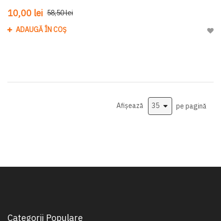
10,00 lei
58,50 lei
ADAUGĂ ÎN COȘ
Adau
Afișează
pe pagină
Categorii Populare