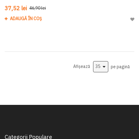
37,52 lei
46,90 lei
ADAUGĂ ÎN COȘ
Adau
Afișează
pe pagină
Categorii Populare