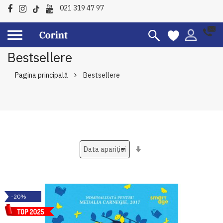
021 319 47 97
Bestsellere
Pagina principală
Bestsellere
Setati
ascendent
-20%