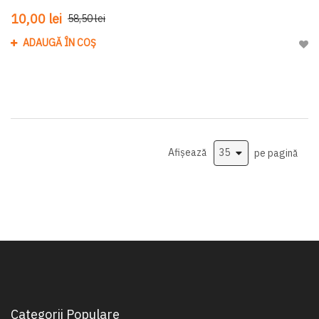
10,00 lei
58,50 lei
ADAUGĂ ÎN COȘ
Adau
Afișează
pe pagină
Categorii Populare