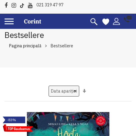
021 319 47 97
Bestsellere
Pagina principală
Bestsellere
Setati
ascendent
-83%