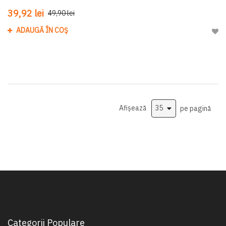
39,92 lei
49,90 lei
ADAUGĂ ÎN COȘ
Adau
Afișează
pe pagină
Categorii Populare