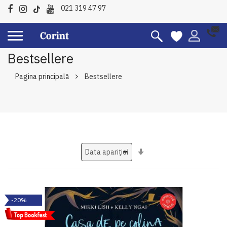
021 319 47 97
Bestsellere
Pagina principală
Bestsellere
Setati
ascendent
-20%