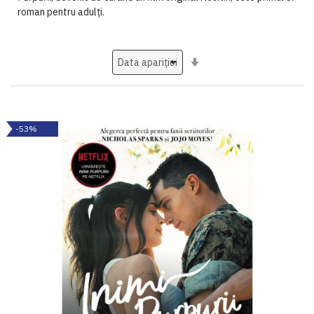
roman pentru adulți.
Setati
ascendent
-53%