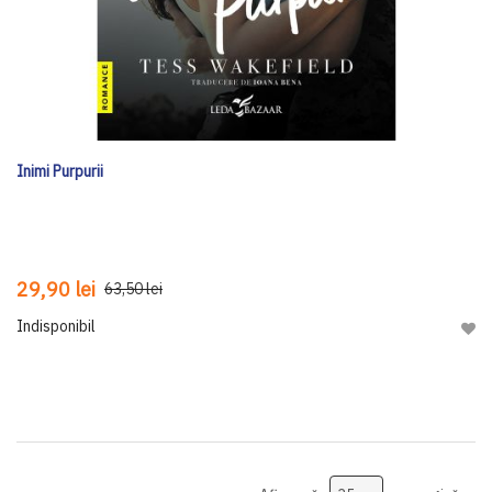
Inimi Purpurii
29,90 lei
63,50 lei
Indisponibil
Adau