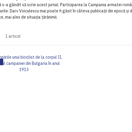
ă s-a gândit să scrie acest jurnal. Participarea la Campania armatei român
turile. Darv Voiculescu mai poate fi găsit în câteva publicații din epocă ș
e, mai ales de situația țărănimii.
1
articol