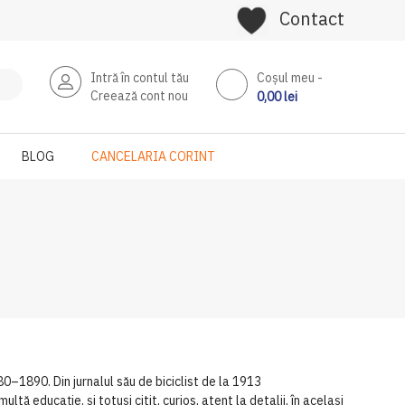
Contact
Intră în contul tău
Coşul meu
Creează cont nou
0,00 lei
BLOG
CANCELARIA CORINT
0–1890. Din jurnalul său de biciclist de la 1913
ltă educație, și totuși citit, curios, atent la detalii, în același