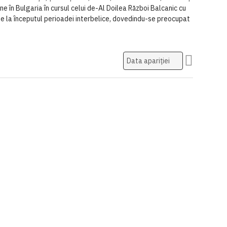
e în Bulgaria în cursul celui de-Al Doilea Război Balcanic cu
i de la începutul perioadei interbelice, dovedindu-se preocupat
Setati
ascendent