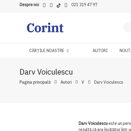
Despre noi
021 319 47 97
CĂRȚILE NOASTRE
AUTORI
NOUT
Darv Voiculescu
Pagina principală
Autori
V
Darv Voiculescu
Darv Voiculescu
este un perso
rezultă că era învățător într-u