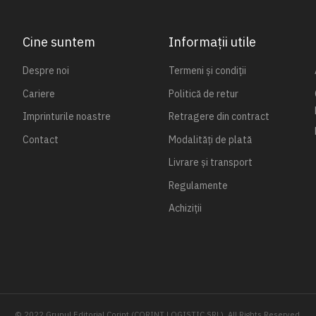
Cine suntem
Informații utile
Despre noi
Termeni și condiții
Cariere
Politică de retur
Imprinturile noastre
Retragere din contract
Contact
Modalități de plată
Livrare și transport
Regulamente
Achiziții
© 2022 Grupul Editorial Corint (CORINT LOGISTIC SRL). All Rights Reserved.