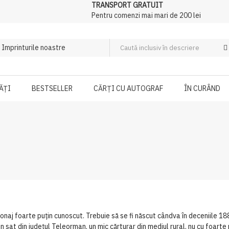
TRANSPORT GRATUIT
Pentru comenzi mai mari de 200 lei
ĂȚI
BESTSELLER
CĂRȚI CU AUTOGRAF
ÎN CURÂND
naj foarte puțin cunoscut. Trebuie să se fi născut cândva în deceniile 188
n sat din județul Teleorman, un mic cărturar din mediul rural, nu cu foarte mu