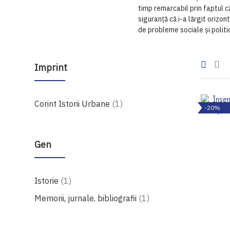
timp remarcabil prin faptul c
siguranță că i-a lărgit orizon
de probleme sociale și politic
Imprint
produs
Corint Istorii Urbane
1
-20%
Gen
produs
Istorie
1
produs
Memorii, jurnale, bibliografii
1