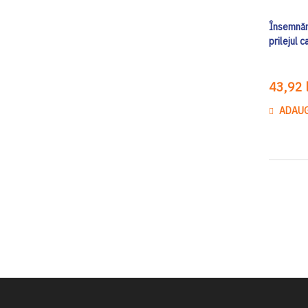
Însemnări
prilejul 
43,92 l
ADAUG