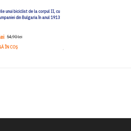
le unui biciclist de la corpul II, cu
campaniei din Bulgaria în anul 1913
ei
54,90 lei
Ă ÎN COȘ
Adaugă
la
Lista
de
Dorinte