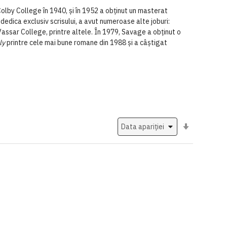
lby College în 1940, și în 1952 a obținut un masterat
 dedica exclusiv scrisului, a avut numeroase alte joburi:
Vassar College, printre altele. În 1979, Savage a obținut o
ly
printre cele mai bune romane din 1988 și a câștigat
Setati
ascendent