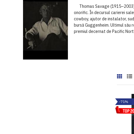
Thomas Savage (1915–2003) a stu
onorific. În decursul carierei sal
cowboy, ajutor de instalator, sud
bursă Guggenheim. Ultimul său 
premiul decernat de Pacific Nor
-71%