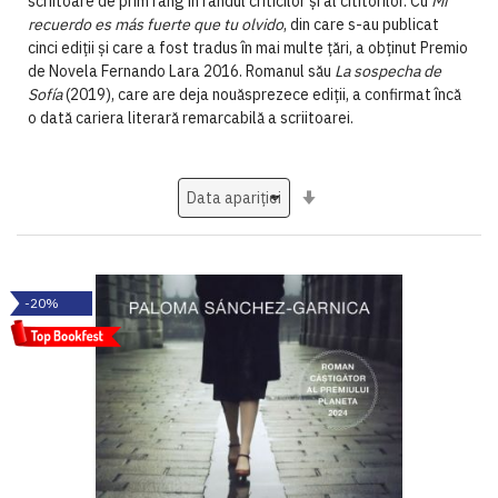
scriitoare de prim rang în rândul criticilor și al cititorilor. Cu
Mi
recuerdo es más fuerte que tu olvido
, din care s-au publicat
cinci ediții și care a fost tradus în mai multe țări, a obținut Premio
de Novela Fernando Lara 2016. Romanul său
La sospecha de
Sofía
(2019), care are deja nouăsprezece ediții, a confirmat încă
o dată cariera literară remarcabilă a scriitoarei.
Setati
ascendent
-20%