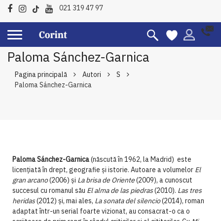
021 319 47 97
Paloma Sánchez-Garnica
Pagina principală
Autori
S
Paloma Sánchez-Garnica
Paloma Sánchez-Garnica
(născută în 1962, la Madrid) este
licențiată în drept, geografie și istorie. Autoare a volumelor
El
gran arcano
(2006) și
La brisa de Oriente
(2009), a cunoscut
succesul cu romanul său
El alma de las piedras
(2010).
Las tres
heridas
(2012) și, mai ales,
La sonata del silencio
(2014), roman
adaptat într-un serial foarte vizionat, au consacrat-o ca o