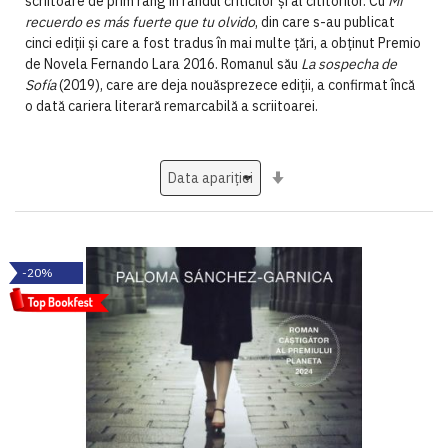
scriitoare de prim rang în rândul criticilor și al cititorilor. Cu
Mi
recuerdo es más fuerte que tu olvido
, din care s-au publicat
cinci ediții și care a fost tradus în mai multe țări, a obținut Premio
de Novela Fernando Lara 2016. Romanul său
La sospecha de
Sofía
(2019), care are deja nouăsprezece ediții, a confirmat încă
o dată cariera literară remarcabilă a scriitoarei.
Setati
ascendent
-20%