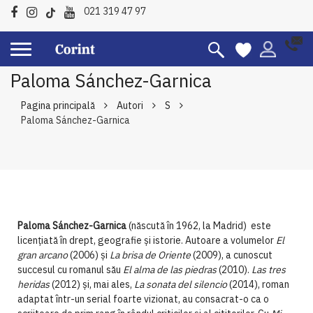
021 319 47 97
Paloma Sánchez-Garnica
Pagina principală
Autori
S
Paloma Sánchez-Garnica
Paloma Sánchez-Garnica
(născută în 1962, la Madrid) este
licențiată în drept, geografie și istorie. Autoare a volumelor
El
gran arcano
(2006) și
La brisa de Oriente
(2009), a cunoscut
succesul cu romanul său
El alma de las piedras
(2010).
Las tres
heridas
(2012) și, mai ales,
La sonata del silencio
(2014), roman
adaptat într-un serial foarte vizionat, au consacrat-o ca o