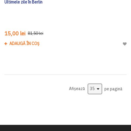
Ultimele zile în Berlin
15,00 lei
81,50 lei
ADAUGĂ ÎN COȘ
Adau
Afișează
pe pagină