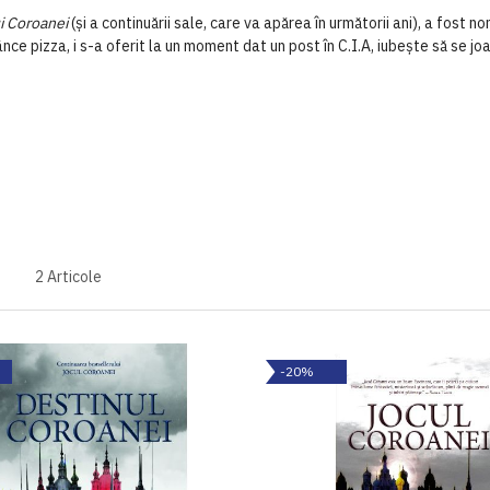
i Coroanei
(și a continuării sale, care va apărea în următorii ani), a fost 
nânce pizza, i s-a oferit la un moment dat un post în C.I.A, iubește să se j
2
Articole
-20%