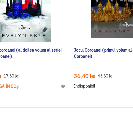
coroanei ( al doilea volum al seriei
Jocul Coroanei ( primul volum al 
roanei)
Coroanei)
i
36,40 lei
17,50 lei
45,50 lei
Indisponibil
GĂ ÎN COȘ
Adaugă
la
Lista
de
Dorinte