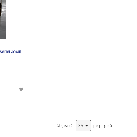
seriei Jocul
Adaugă
la
Lista
de
Dorinte
Afișează
pe pagină