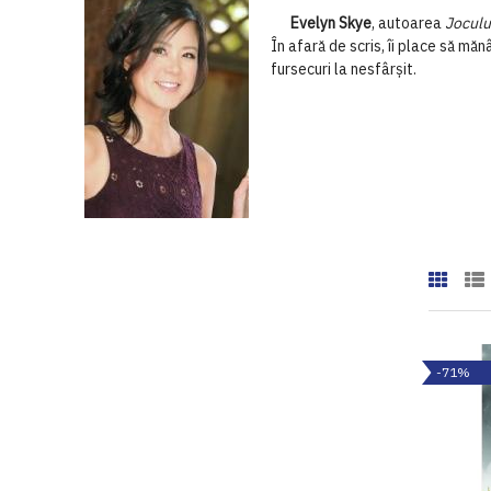
Evelyn Skye
, autoarea
Joculu
În afară de scris, îi place să mă
fursecuri la nesfârșit.
-71%