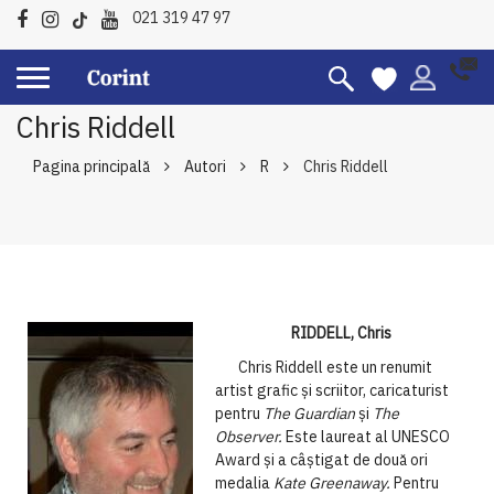
021 319 47 97
Chris Riddell
Pagina principală
Autori
R
Chris Riddell
RIDDELL, Chris
Chris Riddell este un renumit
artist grafic și scriitor, caricaturist
pentru
The Guardian
și
The
Observer.
Este laureat al UNESCO
Award și a câștigat de două ori
medalia
Kate Greenaway.
Pentru