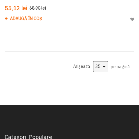
55,12 lei
68,90 lei
ADAUGĂ ÎN COȘ
Adau
Afișează
pe pagină
Categorii Populare