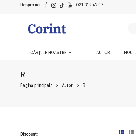
Despre noi
021 319 47 97
CĂRȚILE NOASTRE
AUTORI
NOUT
R
Pagina principală
Autori
R
Discount