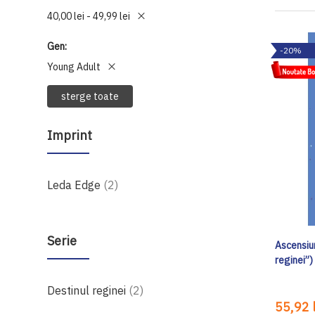
40,00 lei - 49,99 lei
Gen
-20%
Young Adult
sterge toate
Imprint
produse
Leda Edge
2
Serie
Ascensiun
reginei”)
produse
Destinul reginei
2
55,92 l