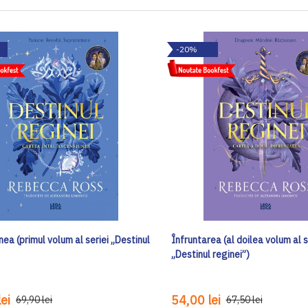
-20%
ea (primul volum al seriei „Destinul
Înfruntarea (al doilea volum al s
„Destinul reginei”)
ei
54,00 lei
69,90 lei
67,50 lei