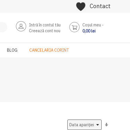
Contact
Intră în contul tău
Coşul meu
Creează cont nou
0,00 lei
BLOG
CANCELARIA CORINT
Setati
ascendent