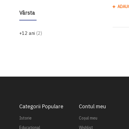
ADAU
Vârsta
produse
+12 ani
2
Categorii Populare
Contul meu
Istorie
Coșul meu
Educațional
Wishlist