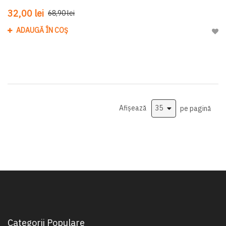
32,00 lei
68,90 lei
ADAUGĂ ÎN COȘ
Adau
Afișează
pe pagină
Categorii Populare