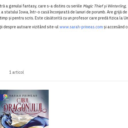
tră
a
genului
fantasy
, care s-a
distins
cu
seriile
Magic Thief și Winterling
ă
a
statului
Iowa,
într
-o
casă
înconjurată
de
lanuri
de
porumb
. Are
grijă
d
timp
și
pentru
scris
. Este
căsătorită
cu un
profesor
care
predă
fizica
la
Un
i despre autoare vizitând site-ul
www.sarah-prineas.com
și accesând c
1
articol