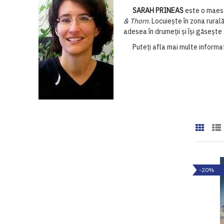
SARAH PRINEAS
este
o
maes
& Thorn
.
Locuiește
în
zona
rural
adesea
în
drumeții
și
își
găsește
Puteți afla mai multe informați
-20%