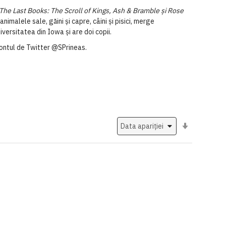
, The Last Books: The Scroll of Kings, Ash & Bramble și Rose
e
animalele
sale,
găini
și
capre
,
câini
și
pisici
, merge
iversitatea
din Iowa
și
are
doi
copii
.
ontul de Twitter @SPrineas.
Setati
ascendent