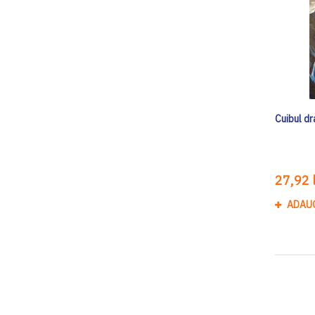
Cuibul d
27,92 l
ADAU