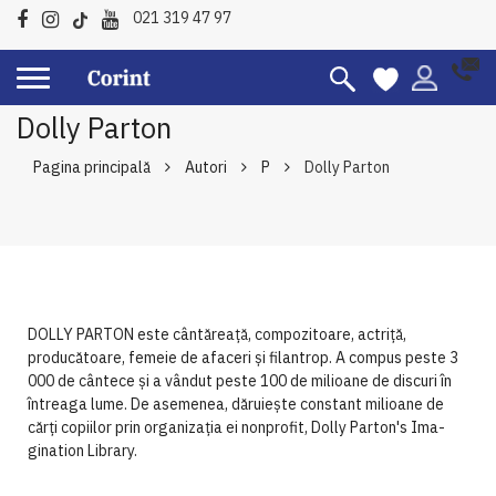
021 319 47 97
Dolly Parton
Pagina principală
Autori
P
Dolly Parton
DOLLY PARTON este cântăreață, compozitoare, actriță,
producătoare, femeie de afaceri și filantrop. A compus peste 3
000 de cântece și a vân­dut peste 100 de milioane de dis­curi în
întreaga lume. De aseme­nea, dăruiește constant milioane de
cărți copiilor prin organizația ei nonprofit, Dolly Parton's Ima­
gination Library.