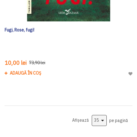
Fugi, Rose, fugi!
10,00 lei
73,90 lei
ADAUGĂ ÎN COȘ
Adau
Afișează
pe pagină