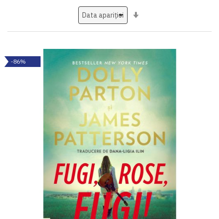
Setati
ascendent
-86%